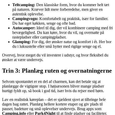
Teltcamping:
Den klassiske form, hvor du kommer helt tæt
på naturen. Kræver lidt mere forberedelse, men giver en
autentisk oplevelse.
Campingvogn:
Komfortabelt og praktisk, især for familier.
Du har eget køkken, senge og ofte bad.
Autocamper:
Ideel til dig, der vil kombinere camping med fri
bevægelighed. Du kan køre, hvor du vil, og overnatte på
rastepladser eller campingpladser.
Glamping:
For dig, der ønsker natur og komfort i ét. Her bor
du i luksustelte eller små hytter med rigtige senge og el.
Overvej, hvor meget du vil investere i udstyr, og hvor fleksibel du
ønsker at være undervejs.
Trin 3: Planlæg ruten og overnatningerne
Selvom spontanitet er en del af charmen, kan det betale sig at
planlægge de vigtigste stop. I højsæsonen bliver mange pladser
hurtigt fyldt op, så book i god tid, især hvis du rejser med børn.
Lav en realistisk køreplan – det er sjældent sjovt at tilbringe hele
dagen bag rattet. Planlæg hellere kortere etaper og giv plads til
pauser, badeture og små oplevelser undervejs. Brug apps som
Camping.info
eller
Park4Night
til at finde pladser og faciliteter.