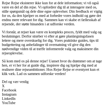
Rejse Rejse eksisterer ikke kun for at dele information; vi vil også
være en del af din rejse. Vi opfordrer dig til at interagere med os,
stille spørgsmål og dele dine egne oplevelser. Din feedback er vigtig
for os, da den hjælper os med at forbedre vores indhold og gøre det
endnu mere relevant for dig. Sammen kan vi skabe et fællesskab af
rejsende, der støtte hinanden i at udforske verden.
Vi forstår, at rejser kan være en kompleks proces, fyldt med valg og
beslutninger. Derfor stræber vi efter at gøre planlægningsfasen
lettere og mere overskuelig for dig. Vores praktiske guides, tips til
budgettering og anbefalinger til overnatning vil give dig den
nødvendige viden til at træffe informerede valg og maksimere din
rejseoplevelse.
Så kom med os på denne rejse! Uanset hvor du drømmer om at tage
hen, er vi her for at guide dig, inspirere dig og hjælpe dig med at
realisere dine rejseambitioner. Hos Rejse Rejse er eventyret kun et
klik væk. Lad os sammen udforske verden!
Del og vær venlig
X
Facebook
Instagram
LinkedIn
YouTube