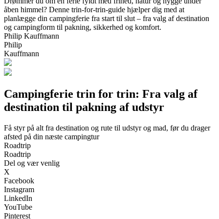
Drømmer du om en ferie fyldt med frihed, natur og hygge under
åben himmel? Denne trin-for-trin-guide hjælper dig med at
planlægge din campingferie fra start til slut – fra valg af destination
og campingform til pakning, sikkerhed og komfort.
Philip Kauffmann
Philip
Kauffmann
Campingferie trin for trin: Fra valg af
destination til pakning af udstyr
Få styr på alt fra destination og rute til udstyr og mad, før du drager
afsted på din næste campingtur
Roadtrip
Roadtrip
Del og vær venlig
X
Facebook
Instagram
LinkedIn
YouTube
Pinterest