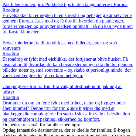
Pak bilen som en pro: Praktiske tips til den lange bilferie i Europa
Roadtrip
En velpakket bil er nøglen til en stressfri og behagelig kør-selv-ferie
gennem Europa. Læs med og få tips til, hvordan du planlægger,
fordeler vægten og udnytter pladsen optimalt – så du kan nyde turen
fra første kilometer.
Bevar minderne fra dit roadtrip – med billeder, noter og små
souvenirs
Roadtrip
Et roadtrip er fyldt med øjeblikke, der fortjener at blive husket. Få
inspiration til, hvordan du kan bevare stemningen fra din tur gennem
billeder, noter og små souvenirs – og skabe et personligt minde, der
varer ved længe efter, du er kommet hjem.
Campingferie trin for trin: Fra valg af destination til pakning af
udstyr
Roadtrip
Drømmer du om en ferie fyldt med frihed, natur og hygge under
åben himmel? Denne trin-for-trin-guide hjælper dig med at
planlægge din campingferie fra start til slut – fra valg af destination
og campingform til pakning, sikkerhed og komfort.
De bedste rejsemål for familier med børn
Opdag fantastiske destinationer, der er ideelle for familier. E-bogen
dækker aktiviteter, indkvartering og transportmuligheder, så du kan