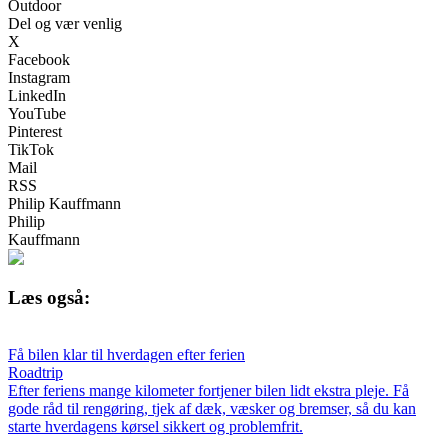
Outdoor
Del og vær venlig
X
Facebook
Instagram
LinkedIn
YouTube
Pinterest
TikTok
Mail
RSS
Philip Kauffmann
Philip
Kauffmann
Læs også:
Få bilen klar til hverdagen efter ferien
Roadtrip
Efter feriens mange kilometer fortjener bilen lidt ekstra pleje. Få
gode råd til rengøring, tjek af dæk, væsker og bremser, så du kan
starte hverdagens kørsel sikkert og problemfrit.