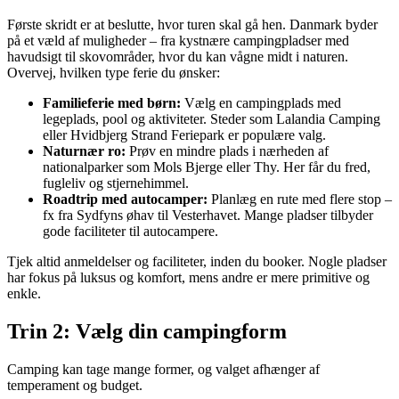
Første skridt er at beslutte, hvor turen skal gå hen. Danmark byder
på et væld af muligheder – fra kystnære campingpladser med
havudsigt til skovområder, hvor du kan vågne midt i naturen.
Overvej, hvilken type ferie du ønsker:
Familieferie med børn:
Vælg en campingplads med
legeplads, pool og aktiviteter. Steder som Lalandia Camping
eller Hvidbjerg Strand Feriepark er populære valg.
Naturnær ro:
Prøv en mindre plads i nærheden af
nationalparker som Mols Bjerge eller Thy. Her får du fred,
fugleliv og stjernehimmel.
Roadtrip med autocamper:
Planlæg en rute med flere stop –
fx fra Sydfyns øhav til Vesterhavet. Mange pladser tilbyder
gode faciliteter til autocampere.
Tjek altid anmeldelser og faciliteter, inden du booker. Nogle pladser
har fokus på luksus og komfort, mens andre er mere primitive og
enkle.
Trin 2: Vælg din campingform
Camping kan tage mange former, og valget afhænger af
temperament og budget.