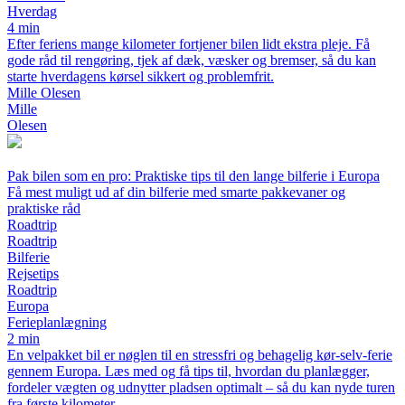
Hverdag
4 min
Efter feriens mange kilometer fortjener bilen lidt ekstra pleje. Få
gode råd til rengøring, tjek af dæk, væsker og bremser, så du kan
starte hverdagens kørsel sikkert og problemfrit.
Mille Olesen
Mille
Olesen
Pak bilen som en pro: Praktiske tips til den lange bilferie i Europa
Få mest muligt ud af din bilferie med smarte pakkevaner og
praktiske råd
Roadtrip
Roadtrip
Bilferie
Rejsetips
Roadtrip
Europa
Ferieplanlægning
2 min
En velpakket bil er nøglen til en stressfri og behagelig kør-selv-ferie
gennem Europa. Læs med og få tips til, hvordan du planlægger,
fordeler vægten og udnytter pladsen optimalt – så du kan nyde turen
fra første kilometer.