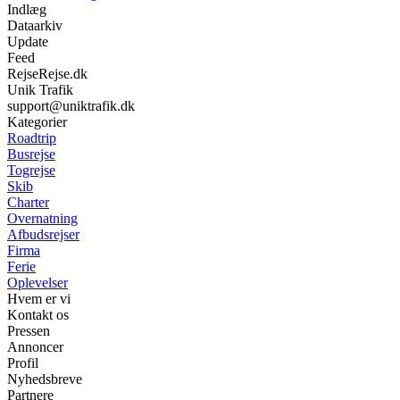
Indlæg
Dataarkiv
Update
Feed
RejseRejse.dk
Unik Trafik
support@uniktrafik.dk
Kategorier
Roadtrip
Busrejse
Togrejse
Skib
Charter
Overnatning
Afbudsrejser
Firma
Ferie
Oplevelser
Hvem er vi
Kontakt os
Pressen
Annoncer
Profil
Nyhedsbreve
Partnere