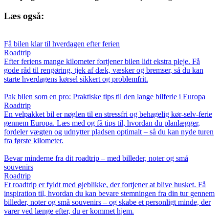
Læs også:
Få bilen klar til hverdagen efter ferien
Roadtrip
Efter feriens mange kilometer fortjener bilen lidt ekstra pleje. Få
gode råd til rengøring, tjek af dæk, væsker og bremser, så du kan
starte hverdagens kørsel sikkert og problemfrit.
Pak bilen som en pro: Praktiske tips til den lange bilferie i Europa
Roadtrip
En velpakket bil er nøglen til en stressfri og behagelig kør-selv-ferie
gennem Europa. Læs med og få tips til, hvordan du planlægger,
fordeler vægten og udnytter pladsen optimalt – så du kan nyde turen
fra første kilometer.
Bevar minderne fra dit roadtrip – med billeder, noter og små
souvenirs
Roadtrip
Et roadtrip er fyldt med øjeblikke, der fortjener at blive husket. Få
inspiration til, hvordan du kan bevare stemningen fra din tur gennem
billeder, noter og små souvenirs – og skabe et personligt minde, der
varer ved længe efter, du er kommet hjem.