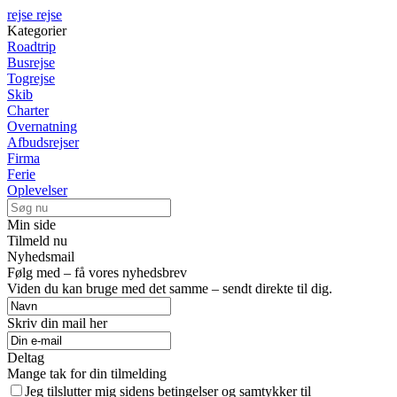
rejse rejse
Kategorier
Roadtrip
Busrejse
Togrejse
Skib
Charter
Overnatning
Afbudsrejser
Firma
Ferie
Oplevelser
Min side
Tilmeld nu
Nyhedsmail
Følg med – få vores nyhedsbrev
Viden du kan bruge med det samme – sendt direkte til dig.
Skriv din mail her
Deltag
Mange tak for din tilmelding
Jeg tilslutter mig sidens betingelser og samtykker til