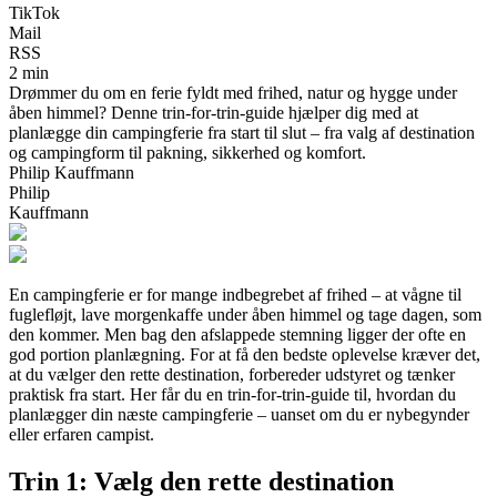
TikTok
Mail
RSS
2 min
Drømmer du om en ferie fyldt med frihed, natur og hygge under
åben himmel? Denne trin-for-trin-guide hjælper dig med at
planlægge din campingferie fra start til slut – fra valg af destination
og campingform til pakning, sikkerhed og komfort.
Philip Kauffmann
Philip
Kauffmann
En campingferie er for mange indbegrebet af frihed – at vågne til
fuglefløjt, lave morgenkaffe under åben himmel og tage dagen, som
den kommer. Men bag den afslappede stemning ligger der ofte en
god portion planlægning. For at få den bedste oplevelse kræver det,
at du vælger den rette destination, forbereder udstyret og tænker
praktisk fra start. Her får du en trin-for-trin-guide til, hvordan du
planlægger din næste campingferie – uanset om du er nybegynder
eller erfaren campist.
Trin 1: Vælg den rette destination