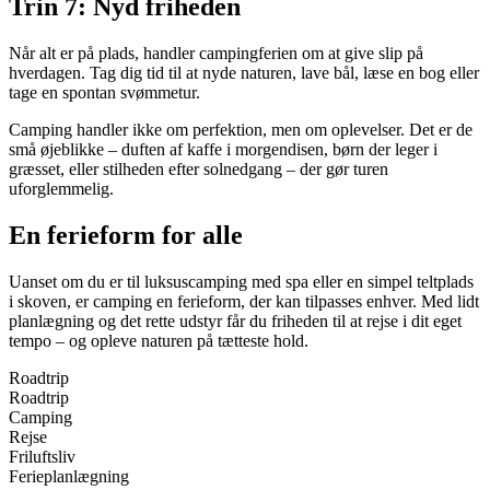
Trin 7: Nyd friheden
Når alt er på plads, handler campingferien om at give slip på
hverdagen. Tag dig tid til at nyde naturen, lave bål, læse en bog eller
tage en spontan svømmetur.
Camping handler ikke om perfektion, men om oplevelser. Det er de
små øjeblikke – duften af kaffe i morgendisen, børn der leger i
græsset, eller stilheden efter solnedgang – der gør turen
uforglemmelig.
En ferieform for alle
Uanset om du er til luksuscamping med spa eller en simpel teltplads
i skoven, er camping en ferieform, der kan tilpasses enhver. Med lidt
planlægning og det rette udstyr får du friheden til at rejse i dit eget
tempo – og opleve naturen på tætteste hold.
Roadtrip
Roadtrip
Camping
Rejse
Friluftsliv
Ferieplanlægning