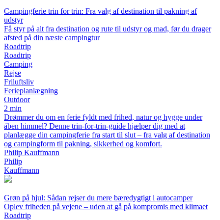
Campingferie trin for trin: Fra valg af destination til pakning af
udstyr
Få styr på alt fra destination og rute til udstyr og mad, før du drager
afsted på din næste campingtur
Roadtrip
Roadtrip
Camping
Rejse
Friluftsliv
Ferieplanlægning
Outdoor
2 min
Drømmer du om en ferie fyldt med frihed, natur og hygge under
åben himmel? Denne trin-for-trin-guide hjælper dig med at
planlægge din campingferie fra start til slut – fra valg af destination
og campingform til pakning, sikkerhed og komfort.
Philip Kauffmann
Philip
Kauffmann
Grøn på hjul: Sådan rejser du mere bæredygtigt i autocamper
Oplev friheden på vejene – uden at gå på kompromis med klimaet
Roadtrip