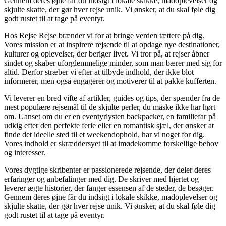
Gennem deres øjne får du indsigt i lokale skikke, madoplevelser og
skjulte skatte, der gør hver rejse unik. Vi ønsker, at du skal føle dig
godt rustet til at tage på eventyr.
Hos Rejse Rejse brænder vi for at bringe verden tættere på dig.
Vores mission er at inspirere rejsende til at opdage nye destinationer,
kulturer og oplevelser, der beriger livet. Vi tror på, at rejser åbner
sindet og skaber uforglemmelige minder, som man bærer med sig for
altid. Derfor stræber vi efter at tilbyde indhold, der ikke blot
informerer, men også engagerer og motiverer til at pakke kufferten.
Vi leverer en bred vifte af artikler, guides og tips, der spænder fra de
mest populære rejsemål til de skjulte perler, du måske ikke har hørt
om. Uanset om du er en eventyrlysten backpacker, en familiefar på
udkig efter den perfekte ferie eller en romantisk sjæl, der ønsker at
finde det ideelle sted til et weekendophold, har vi noget for dig.
Vores indhold er skræddersyet til at imødekomme forskellige behov
og interesser.
Vores dygtige skribenter er passionerede rejsende, der deler deres
erfaringer og anbefalinger med dig. De skriver med hjertet og
leverer ægte historier, der fanger essensen af de steder, de besøger.
Gennem deres øjne får du indsigt i lokale skikke, madoplevelser og
skjulte skatte, der gør hver rejse unik. Vi ønsker, at du skal føle dig
godt rustet til at tage på eventyr.