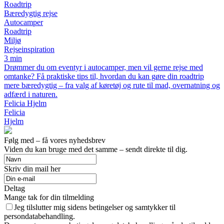
Roadtrip
Bæredygtig rejse
Autocamper
Roadtrip
Miljø
Rejseinspiration
3 min
Drømmer du om eventyr i autocamper, men vil gerne rejse med
omtanke? Få praktiske tips til, hvordan du kan gøre din roadtrip
mere bæredygtig – fra valg af køretøj og rute til mad, overnatning og
adfærd i naturen.
Felicia Hjelm
Felicia
Hjelm
Følg med – få vores nyhedsbrev
Viden du kan bruge med det samme – sendt direkte til dig.
Skriv din mail her
Deltag
Mange tak for din tilmelding
Jeg tilslutter mig sidens betingelser og samtykker til
persondatabehandling.