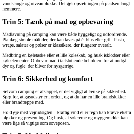
vandslange og niveaublokke. Det gør opsætningen på pladsen langt
nemmere.
Trin 5: Tænk på mad og opbevaring
Madlavning på camping kan være både hyggeligt og udfordrende.
Planlæg simple måltider, der kan laves på ét blus eller grill. Pasta,
wraps, salater og pølser er klassikere, der fungerer overalt.
Medbring en køletaske eller et lille køleskab, og husk isklodser eller
køleelementer. Opbevar mad i tætsluttende beholdere for at undgå
dyr og fugle, der bliver for nysgerrige.
Trin 6: Sikkerhed og komfort
Selvom camping er afslappet, er det vigtigt at tænke på sikkerhed.
Sørg for, at gasudstyr er i orden, og at du har en lille brandslukker
eller brandtæppe med.
Hold øje med vejrudsigten – kraftig vind eller regn kan kræve ekstra
pløkker og presenning. Og husk, at solcreme og myggemiddel kan
være lige så vigtige som soveposen.