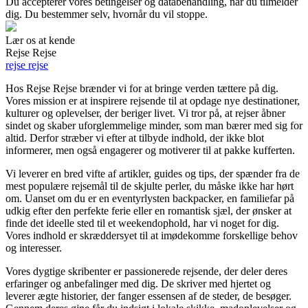
Du accepterer vores betingelser og databehandling, når du tilmelder
dig. Du bestemmer selv, hvornår du vil stoppe.
Lær os at kende
Rejse Rejse
rejse rejse
Hos Rejse Rejse brænder vi for at bringe verden tættere på dig.
Vores mission er at inspirere rejsende til at opdage nye destinationer,
kulturer og oplevelser, der beriger livet. Vi tror på, at rejser åbner
sindet og skaber uforglemmelige minder, som man bærer med sig for
altid. Derfor stræber vi efter at tilbyde indhold, der ikke blot
informerer, men også engagerer og motiverer til at pakke kufferten.
Vi leverer en bred vifte af artikler, guides og tips, der spænder fra de
mest populære rejsemål til de skjulte perler, du måske ikke har hørt
om. Uanset om du er en eventyrlysten backpacker, en familiefar på
udkig efter den perfekte ferie eller en romantisk sjæl, der ønsker at
finde det ideelle sted til et weekendophold, har vi noget for dig.
Vores indhold er skræddersyet til at imødekomme forskellige behov
og interesser.
Vores dygtige skribenter er passionerede rejsende, der deler deres
erfaringer og anbefalinger med dig. De skriver med hjertet og
leverer ægte historier, der fanger essensen af de steder, de besøger.