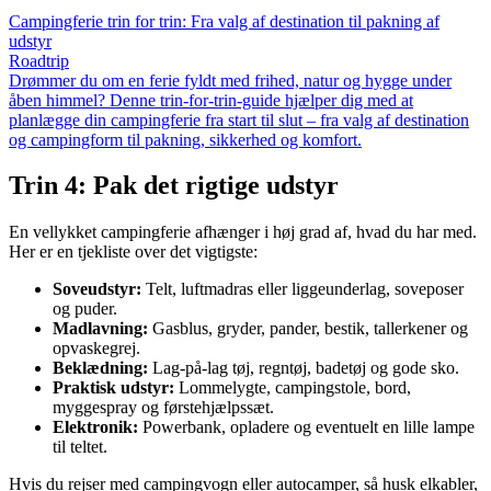
Campingferie trin for trin: Fra valg af destination til pakning af
udstyr
Roadtrip
Drømmer du om en ferie fyldt med frihed, natur og hygge under
åben himmel? Denne trin-for-trin-guide hjælper dig med at
planlægge din campingferie fra start til slut – fra valg af destination
og campingform til pakning, sikkerhed og komfort.
Trin 4: Pak det rigtige udstyr
En vellykket campingferie afhænger i høj grad af, hvad du har med.
Her er en tjekliste over det vigtigste:
Soveudstyr:
Telt, luftmadras eller liggeunderlag, soveposer
og puder.
Madlavning:
Gasblus, gryder, pander, bestik, tallerkener og
opvaskegrej.
Beklædning:
Lag-på-lag tøj, regntøj, badetøj og gode sko.
Praktisk udstyr:
Lommelygte, campingstole, bord,
myggespray og førstehjælpssæt.
Elektronik:
Powerbank, opladere og eventuelt en lille lampe
til teltet.
Hvis du rejser med campingvogn eller autocamper, så husk elkabler,