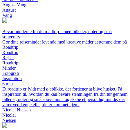
August Vang
August
Vang
Bevar minderne fra dit roadtrip – med billeder, noter og små
souvenirs
Gør dine rejseminder levende med kreative måder at gemme dem på
Roadtrip
Roadtrip
Rejser
Roadtrip
Minder
Fotografi
Inspiration
6 min
Et roadtrip er fyldt med øjeblikke, der fortjener at blive husket. Få
inspiration til, hvordan du kan bevare stemningen fra din tur gennem
billeder, noter og små souvenirs – og skabe et personligt minde, der
varer ved længe efter, du er kommet hjem.
Nicolai Nielsen
Nicolai
Nielsen