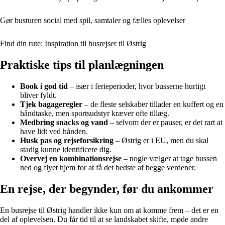
Gør busturen social med spil, samtaler og fælles oplevelser
Find din rute: Inspiration til busrejser til Østrig
Praktiske tips til planlægningen
Book i god tid
– især i ferieperioder, hvor busserne hurtigt
bliver fyldt.
Tjek bagageregler
– de fleste selskaber tillader en kuffert og en
håndtaske, men sportsudstyr kræver ofte tillæg.
Medbring snacks og vand
– selvom der er pauser, er det rart at
have lidt ved hånden.
Husk pas og rejseforsikring
– Østrig er i EU, men du skal
stadig kunne identificere dig.
Overvej en kombinationsrejse
– nogle vælger at tage bussen
ned og flyet hjem for at få det bedste af begge verdener.
En rejse, der begynder, før du ankommer
En busrejse til Østrig handler ikke kun om at komme frem – det er en
del af oplevelsen. Du får tid til at se landskabet skifte, møde andre