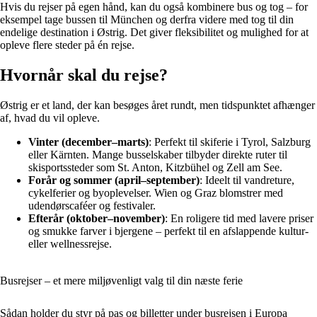
Hvis du rejser på egen hånd, kan du også kombinere bus og tog – for
eksempel tage bussen til München og derfra videre med tog til din
endelige destination i Østrig. Det giver fleksibilitet og mulighed for at
opleve flere steder på én rejse.
Hvornår skal du rejse?
Østrig er et land, der kan besøges året rundt, men tidspunktet afhænger
af, hvad du vil opleve.
Vinter (december–marts)
: Perfekt til skiferie i Tyrol, Salzburg
eller Kärnten. Mange busselskaber tilbyder direkte ruter til
skisportssteder som St. Anton, Kitzbühel og Zell am See.
Forår og sommer (april–september)
: Ideelt til vandreture,
cykelferier og byoplevelser. Wien og Graz blomstrer med
udendørscaféer og festivaler.
Efterår (oktober–november)
: En roligere tid med lavere priser
og smukke farver i bjergene – perfekt til en afslappende kultur-
eller wellnessrejse.
Busrejser – et mere miljøvenligt valg til din næste ferie
Sådan holder du styr på pas og billetter under busrejsen i Europa