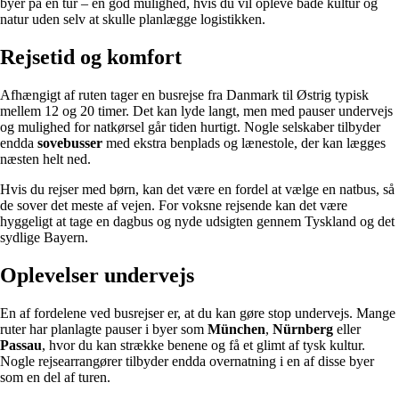
byer på én tur – en god mulighed, hvis du vil opleve både kultur og
natur uden selv at skulle planlægge logistikken.
Rejsetid og komfort
Afhængigt af ruten tager en busrejse fra Danmark til Østrig typisk
mellem 12 og 20 timer. Det kan lyde langt, men med pauser undervejs
og mulighed for natkørsel går tiden hurtigt. Nogle selskaber tilbyder
endda
sovebusser
med ekstra benplads og lænestole, der kan lægges
næsten helt ned.
Hvis du rejser med børn, kan det være en fordel at vælge en natbus, så
de sover det meste af vejen. For voksne rejsende kan det være
hyggeligt at tage en dagbus og nyde udsigten gennem Tyskland og det
sydlige Bayern.
Oplevelser undervejs
En af fordelene ved busrejser er, at du kan gøre stop undervejs. Mange
ruter har planlagte pauser i byer som
München
,
Nürnberg
eller
Passau
, hvor du kan strække benene og få et glimt af tysk kultur.
Nogle rejsearrangører tilbyder endda overnatning i en af disse byer
som en del af turen.