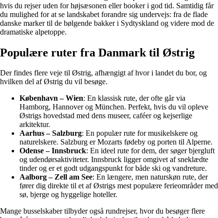
hvis du rejser uden for højsæsonen eller booker i god tid. Samtidig får
du mulighed for at se landskabet forandre sig undervejs: fra de flade
danske marker til de bølgende bakker i Sydtyskland og videre mod de
dramatiske alpetoppe.
Populære ruter fra Danmark til Østrig
Der findes flere veje til Østrig, afhængigt af hvor i landet du bor, og
hvilken del af Østrig du vil besøge.
København – Wien
: En klassisk rute, der ofte går via
Hamborg, Hannover og München. Perfekt, hvis du vil opleve
Østrigs hovedstad med dens museer, caféer og kejserlige
arkitektur.
Aarhus – Salzburg
: En populær rute for musikelskere og
naturelskere. Salzburg er Mozarts fødeby og porten til Alperne.
Odense – Innsbruck
: En ideel rute for dem, der søger bjergluft
og udendørsaktiviteter. Innsbruck ligger omgivet af sneklædte
tinder og er et godt udgangspunkt for både ski og vandreture.
Aalborg – Zell am See
: En længere, men naturskøn rute, der
fører dig direkte til et af Østrigs mest populære ferieområder med
sø, bjerge og hyggelige hoteller.
Mange busselskaber tilbyder også rundrejser, hvor du besøger flere