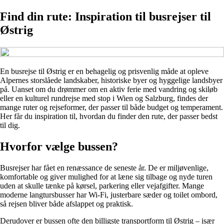
Find din rute: Inspiration til busrejser til
Østrig
En busrejse til Østrig er en behagelig og prisvenlig måde at opleve
Alpernes storslåede landskaber, historiske byer og hyggelige landsbyer
på. Uanset om du drømmer om en aktiv ferie med vandring og skiløb
eller en kulturel rundrejse med stop i Wien og Salzburg, findes der
mange ruter og rejseformer, der passer til både budget og temperament.
Her får du inspiration til, hvordan du finder den rute, der passer bedst
til dig.
Hvorfor vælge bussen?
Busrejser har fået en renæssance de seneste år. De er miljøvenlige,
komfortable og giver mulighed for at læne sig tilbage og nyde turen
uden at skulle tænke på kørsel, parkering eller vejafgifter. Mange
moderne langtursbusser har Wi-Fi, justerbare sæder og toilet ombord,
så rejsen bliver både afslappet og praktisk.
Derudover er bussen ofte den billigste transportform til Østrig – især